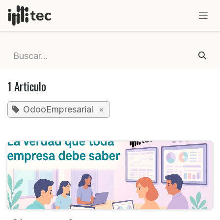
IR AL CONTENIDO
1 Articulo
OdooEmpresarial
×