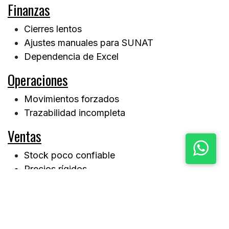
Finanzas
Cierres lentos
Ajustes manuales para SUNAT
Dependencia de Excel
Operaciones
Movimientos forzados
Trazabilidad incompleta
Ventas
Stock poco confiable
Precios rígidos
Mala integración con CRM
🔁 Función → Beneficio → Métrica
Inventarios
→ Visibilidad real → Rotación y