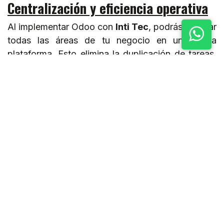
Centralización y eficiencia operativa
Al implementar
Odoo
con
Inti Tec
, podrás integrar
todas las áreas de tu negocio en una única
plataforma. Esto elimina la duplicación de tareas,
mejora la comunicación entre departamentos y
proporciona información en tiempo real para la
toma de decisiones estratégicas.
Escalabilidad para
empresas
en crecimiento
Desde pequeñas empresas hasta grandes
corporaciones,
Odoo
es una solución escalable.
En
Inti Tec
, te ayudamos a crecer sin limitaciones,
implementando módulos adicionales o ajustando
las funcionalidades según las necesidades