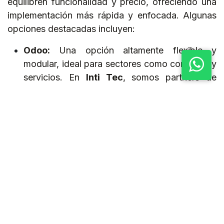
equilibren funcionalidad y precio, ofreciendo una
implementación más rápida y enfocada. Algunas
opciones destacadas incluyen:
Odoo:
Una opción altamente flexible y
modular, ideal para sectores como comercio y
servicios. En
Inti Tec
, somos partners de
Odoo y hemos implementado este ERP para
empresas medianas que buscan agilidad.
NetSuite:
Especialmente útil para empresas
que están escalando a nivel internacional. Por
ejemplo, startups tecnológicas lo eligen por su
capacidad de soportar múltiples monedas e
idiomas.
Sage X3:
Ofrece soluciones para manufactura
y distribución, siendo muy popular en
industrias alimenticias.