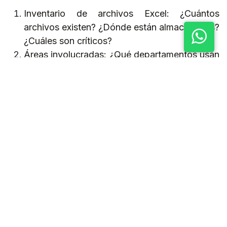
Inventario de archivos Excel: ¿Cuántos
archivos existen? ¿Dónde están almacenados?
¿Cuáles son críticos?
Áreas involucradas: ¿Qué departamentos usan
Excel para logística? ¿Compras? ¿Almacén?
¿Despacho?
Usuarios y colaboradores: ¿Quiénes editan
estos archivos? ¿Se comparten por correo?
¿Están en red?
Procesos repetidos o manuales: Identificamos
operaciones que pueden automatizarse de
inmediato.
Riesgos operativos y de auditoría:
Detectamos inconsistencias, duplicidad de
información y vulnerabilidades frente a
SUNAT.